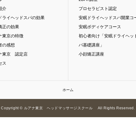
紹介
プロセラピスト認定
ドライヘッドスパの効果
安眠ドライへッドスパ開業コ
矯正の効果
安眠ボディケアコース
ナ東京の特徴
初心者向け「安眠ドライヘッ
者の感想
パ基礎講座」
ナ東京 認定店
小顔矯正講座
セス
ホーム
Copyright © ルアナ東京 ヘッドマッサージスクール All Rights Reserved.