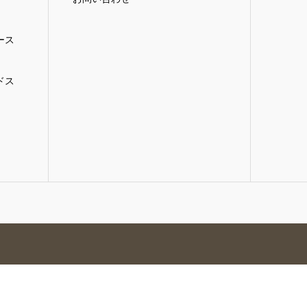
ース
ドス