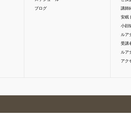
ブログ
講師
安眠
小顔
ルア
受講
ルア
アク