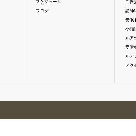
スケジュール
ご挨
ブログ
講師
安眠
小顔
ルア
受講
ルア
アク