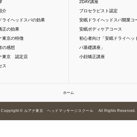
拶
2DAY講座
紹介
プロセラピスト認定
ドライヘッドスパの効果
安眠ドライへッドスパ開業コ
矯正の効果
安眠ボディケアコース
ナ東京の特徴
初心者向け「安眠ドライヘッ
者の感想
パ基礎講座」
ナ東京 認定店
小顔矯正講座
セス
ホーム
Copyright © ルアナ東京 ヘッドマッサージスクール All Rights Reserved.